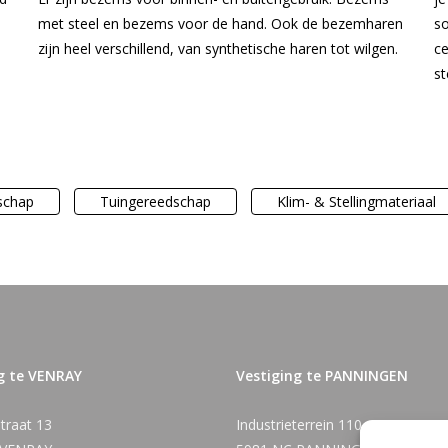
met steel en bezems voor de hand. Ook de bezemharen
so
zijn heel verschillend, van synthetische haren tot wilgen.
ce
st
schap
Tuingereedschap
Klim- & Stellingmateriaal
g te VENRAY
Vestiging te PANNINGEN
traat 13
Industrieterrein 110