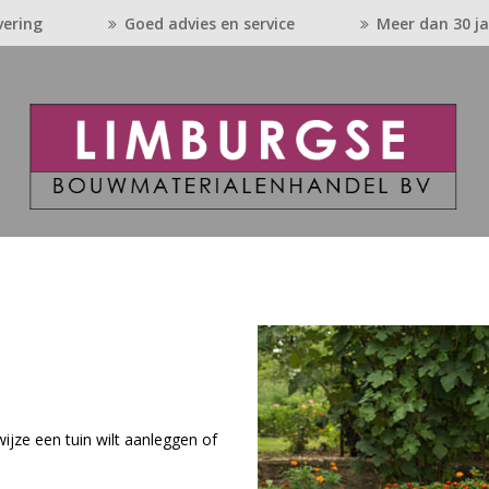
vering
Goed advies en service
Meer dan 30 ja
ten
ijze een tuin wilt aanleggen of