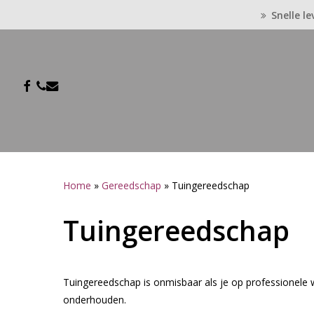
Skip
Snelle le
to
main
content
FACEBOOK
PHONE
EMAIL
Home
»
Gereedschap
»
Tuingereedschap
Tuingereedschap
Druk op enter om te zoeken of druk op ESC om te slui
Tuingereedschap is onmisbaar als je op professionele w
onderhouden.