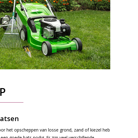
P
atsen
or het opscheppen van losse grond, zand of kiezel heb
 een goede bats nodig. Er zijn veel verschillende