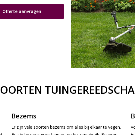
Offerte aanvragen
SOORTEN TUINGEREEDSCHA
Bezems
B
n
Er zijn vele soorten bezems om alles bij elkaar te vegen.
Vo
ed
Er zijn bezems voor binnen- en buitengebruik. Bezems
je